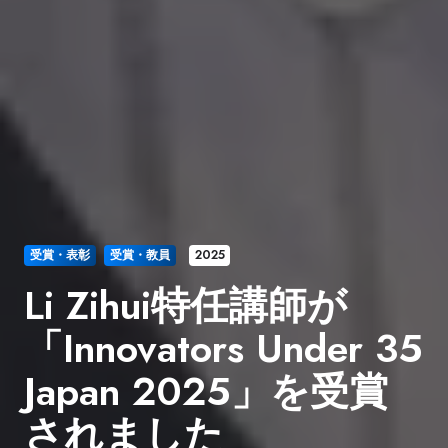
受賞・表彰
受賞・教員
2025
Li Zihui特任講師が
「Innovators Under 35
Japan 2025」を受賞
されました