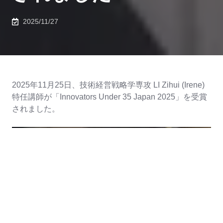
2025/11/27
2025年11月25日、技術経営戦略学専攻 LI Zihui (Irene)
特任講師が「Innovators Under 35 Japan 2025」を受賞
されました。