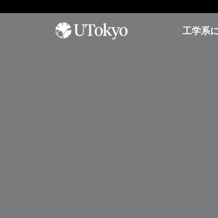
工学系
工学系について
研
学内コミュニティ
オープンキャンパス
究
概要
イベント & アナウンス
オープンキャンパス
研
研究科長からのメッセージ
日本語教室
参加方法
究
基本方針
インターナショナルラウンジ
アーカイブ
概
要
沿革・歴代研究科長
学生相談室
プ
運営組織
理工連携キャリア支援室
工学部
レ
奨学金
ス
進学情報
教育
リ
聴講生・研究生
リ
工学部
ー
編入学
ス
工学系研究科
国際交流
学士入学