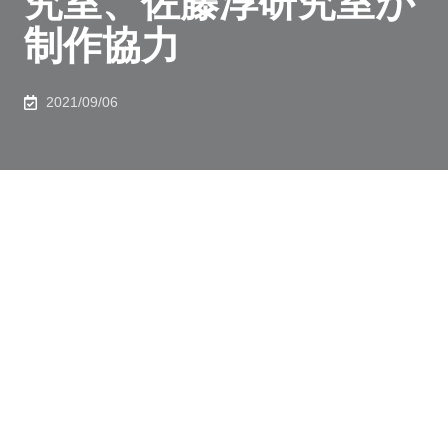
究室、佐藤淳研究室が
制作協力
2021/09/06
新領域創成科学研究科の佐藤 淳研究室、工学系研究科
の小渕 祐介研究室が制作に協力した「アラブ首長国連
邦（UAE）館：Wetland」が、第17回ヴェネチア・ビエ
ンナーレ国際建築展において、最優秀賞にあたる
Golden Lion（金獅子賞）を受賞しました。
Golden Lion for Best National Participation
United Arab Emirates
Wetland