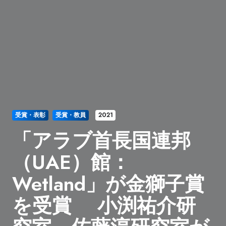
受賞・表彰
受賞・教員
2021
「アラブ首長国連邦
（UAE）館：
Wetland」が金獅子賞
を受賞 小渕祐介研