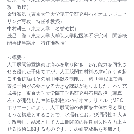
攻 教授）
金野智浩（東京大学大学院工学研究科バイオエンジニア
リング専攻 特任准教授）
中村耕三（東京大学 名誉教授）
茂呂 徹（東京大学大学院大学院医学系研究科 関節機
能再建学講座 特任准教授）
＜概要＞
人工股関節置換術は痛みを取り除き、歩行能力を回復さ
せる優れた手術ですが、人工股関節材料の摩耗が引き起
こす合併症はその耐用年数を制限し、約10年程度で再
置換手術が必要となる大きな課題がありました。本研究
成果は、東京大学大学院工学系研究科石原教授（写真
左）が開発した生体親和性のバイオマテリアル（MPC
ポリマー）により、人工股関節の表面を生体軟骨と同じ
ような構造とすることで、水濡れ性および潤滑性を大き
く改善し、結果として人工股関節の摩耗耐久性を向上さ
せる技術に関するものです。この研究成果を基盤とし