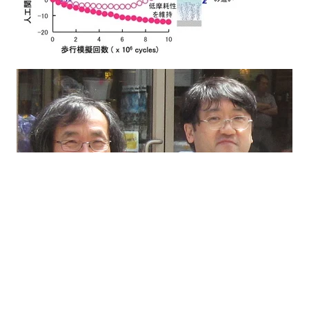
左から石原一彦教授、茂呂徹特任准教授（医学系研究
科）
公益社団法人 発明協会WEB サイト
平成３０年度全国発明表彰 経済産業大臣賞