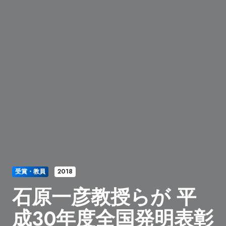
受賞・教員
2018
石原一彦教授らが 平
成３０年度全国発明表彰