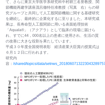
て、さらに東京大学医学系研究科中村耕三名誉教授、関
節機能再建学講座茂呂徹特任准教授（写真 右）らの研
究グループと共同して人工股関節機能に関する基礎研究
を継続し、最終的に企業化するに至りました。本研究成
果は、長寿命型人工股関節に用いる表面処理技術
「Aquala®」（アクアラ）として臨床の現場に届けら
れ、すでに44，000名以上の患者に使用され、生活の質
の改善に大きな役割を果たしています。
平成３０年度全国発明表彰 経済産業大臣賞の授賞式は
６月１２日に行われます。
研究内
容：
/shared/topics/data/setnws_201806071322304328975