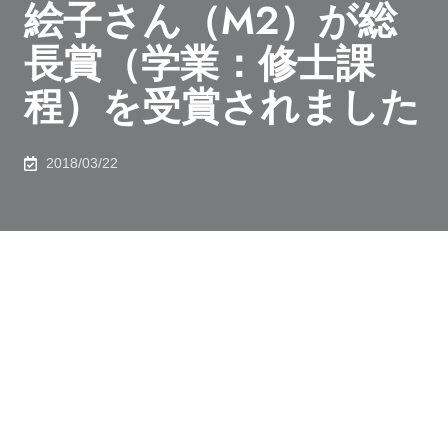
絵子さん（M2）が総
長賞（学業：修士課
程）を受賞されました
2018/03/22
2018年3月20日（火）、平成29年度学生表彰「東京大
学総長賞」授与式が行われました。
平成14年度に創設された「東京大学総長賞」は、「本
学の学生として、学業、課外活動、社会活動等において
特に顕著な業績を挙げ、他の学生の範となり、本学の名
誉を高めた者」（個人又は団体）について、総長が表彰