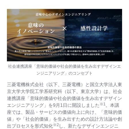
社会連携講座「意味的価値や社会的価値を生み出すデザインエ
ンジニアリング」のコンセプト
三菱電機株式会社（以下、三菱電機）と国立大学法人東
京大学大学院工学系研究科（以下、東京大学）は、社会
連携講座「意味的価値や社会的価値を生み出すデザイン
※
1
エンジニアリング」を
9
月1日に開設しました
。本講
座では、製品・サービスの価値向上に向け、「意味的価
値」や「社会的価値」を生み出すための設計方法論や創
※
2
出プロセスを形式知化
し、新たなデザインエンジニ