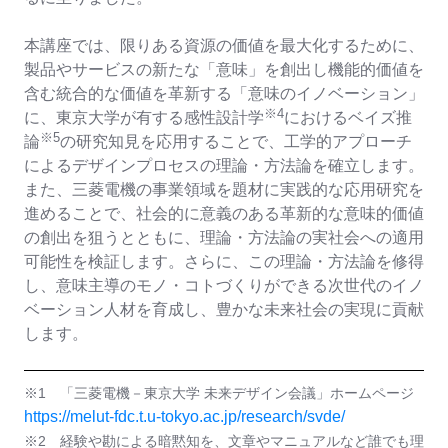
本講座では、限りある資源の価値を最大化するために、
製品やサービスの新たな「意味」を創出し機能的価値を
含む統合的な価値を革新する「意味のイノベーション」
※
4
に、東京大学が有する感性設計学
におけるベイズ推
※
5
論
の研究知見を応用することで、工学的アプローチ
によるデザインプロセスの理論・方法論を確立します。
また、三菱電機の事業領域を題材に実践的な応用研究を
進めることで、社会的に意義のある革新的な意味的価値
の創出を狙うとともに、理論・方法論の実社会への適用
可能性を検証します。さらに、この理論・方法論を修得
し、意味主導のモノ・コトづくりができる次世代のイノ
ベーション人材を育成し、豊かな未来社会の実現に貢献
します。
※1 「三菱電機－東京大学 未来デザイン会議」ホームページ
https://melut-fdc.t.u-tokyo.ac.jp/research/svde/
※2 経験や勘による暗黙知を、文章やマニュアルなど誰でも理