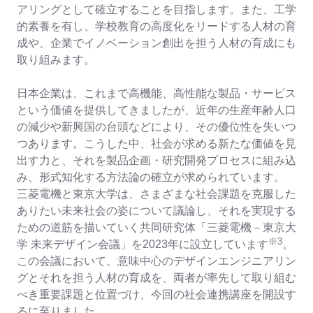
アリングとして確立することを目指します。また、工学
的素養を有し、学校教育の高度化をリードする人材の育
成や、企業でイノベーション創出を担う人材の育成にも
取り組みます。
日本企業は、これまで高機能、高性能な製品・サービス
という価値を提供してきましたが、近年の生産年齢人口
の減少や新興国の台頭などにより、その優位性を失いつ
つあります。こうした中、社会が求める新たな価値を見
出す力と、それを製品企画・研究開発プロセスに組み込
み、形式知化する方法論の確立が求められています。
三菱電機と東京大学は、さまざまな社会課題を克服した
ありたい未来社会の姿について議論し、それを実現する
ための道筋を描いていく共同研究体「三菱電機－東京大
※
3
学 未来デザイン会議」を
2023
年に設立しています
。
この会議において、意味中心のデザインエンジニアリン
グとそれを担う人材の育成を、両者が率先して取り組む
べき重要課題と位置づけ、今回の社会連携講座を開設す
るに至りました。