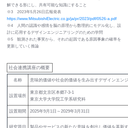
解できる形にし、共有可能な知識にすること
※3 2023年5月26日広報発表
https://www.MitsubishiElectric.co.jp/ja/pr/2023/pdf/0526-a.pdf
※4 人間の認識や感情を脳の原理から数理的にモデル化し、設
計に応用するデザインエンジニアリングのための学問
※5 観測された事実から、それの起因である原因事象の確率を
更新していく推論
社会連携講座の概要
名称
意味的価値や社会的価値を生み出すデザインエン
東京都文京区本郷7-3-1
設置場所
東京大学大学院工学系研究科
設置期間
2025年9月1日～2029年3月31日
研究題目
製品やサービスの新たな意味を創出し価値を革新