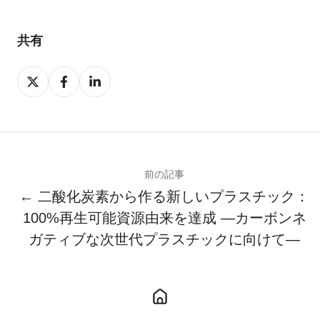
共有
Share
Share
Share
on
on
on
X
Facebook
LinkedIn
前の記事
← 二酸化炭素から作る新しいプラスチック：
100%再生可能資源由来を達成 ―カーボンネ
ガティブな次世代プラスチックに向けて―