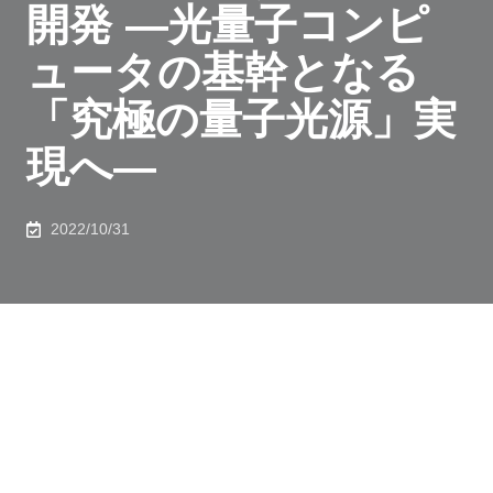
開発 ―光量子コンピ
ュータの基幹となる
「究極の量子光源」実
現へ―
2022/10/31
１．発表者
：
高瀬 寛（国立大学法人東京大学 大学院工学系研究科
物理工学専攻 助教／国立研究開発法人理化学研究所
量子コンピュータ研究センター 客員研究員）