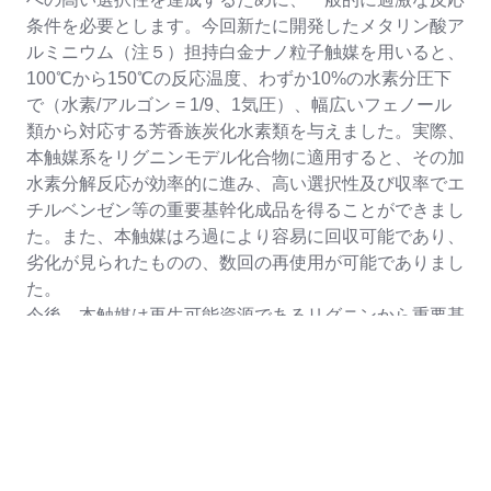
条件を必要とします。今回新たに開発したメタリン酸ア
ルミニウム（注５）担持白金ナノ粒子触媒を用いると、
100℃から150℃の反応温度、わずか10%の水素分圧下
で（水素/アルゴン = 1/9、1気圧）、幅広いフェノール
類から対応する芳香族炭化水素類を与えました。実際、
本触媒系をリグニンモデル化合物に適用すると、その加
水素分解反応が効率的に進み、高い選択性及び収率でエ
チルベンゼン等の重要基幹化成品を得ることができまし
た。また、本触媒はろ過により容易に回収可能であり、
劣化が見られたものの、数回の再使用が可能でありまし
た。
今後、本触媒は再生可能資源であるリグニンから重要基
幹工業原料であるBTX（ベンゼン、トルエン、キシレ
ン）製造への応用が期待されます。また、従来の触媒系
に比べ、温和な条件下で、より幅広いフェノール類に適
用可能であるため、合成化学への応用も期待されます。
本研究成果は、2021年4月20日（日本時間午前0時）に