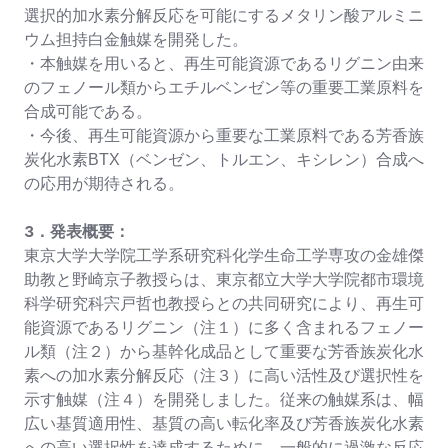
選択的加水素分解反応を可能にするメタリン酸アルミニ
ウム担持白金触媒を開発した。
・本触媒を用いると、再生可能資源であるリグニン由来
のフェノール類からエチルベンゼン等の重要工業原料を
合成可能である。
・今後、再生可能資源から重要な工業原料である芳香族
炭化水素BTX（ベンゼン、トルエン、キシレン）合成へ
の応用が期待される。
３．発表概要：
東京大学大学院工学系研究科化学生命工学専攻の金雄傑
助教と野崎京子教授らは、東京都立大学大学院都市環境
科学研究科宍戸哲也教授らとの共同研究により、再生可
能資源であるリグニン（注１）に多く含まれるフェノー
ル類（注２）から基幹化成品として重要な芳香族炭化水
素への加水素分解反応（注３）に高い活性及び選択性を
示す触媒（注４）を開発しました。従来の触媒系は、幅
広い基質適用性、基質の高い転化率及び芳香族炭化水素
への高い選択性を達成するために、一般的に過激な反応