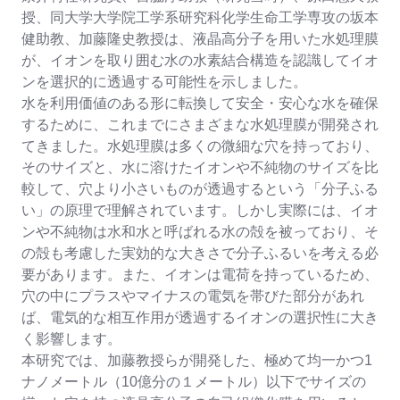
授、同大学大学院工学系研究科化学生命工学専攻の坂本
健助教、加藤隆史教授は、液晶高分子を用いた水処理膜
が、イオンを取り囲む水の水素結合構造を認識してイオ
ンを選択的に透過する可能性を示しました。
水を利用価値のある形に転換して安全・安心な水を確保
するために、これまでにさまざまな水処理膜が開発され
てきました。水処理膜は多くの微細な穴を持っており、
そのサイズと、水に溶けたイオンや不純物のサイズを比
較して、穴より小さいものが透過するという「分子ふる
い」の原理で理解されています。しかし実際には、イオ
ンや不純物は水和水と呼ばれる水の殻を被っており、そ
の殻も考慮した実効的な大きさで分子ふるいを考える必
要があります。また、イオンは電荷を持っているため、
穴の中にプラスやマイナスの電気を帯びた部分があれ
ば、電気的な相互作用が透過するイオンの選択性に大き
く影響します。
本研究では、加藤教授らが開発した、極めて均一かつ1
ナノメートル（10億分の１メートル）以下でサイズの