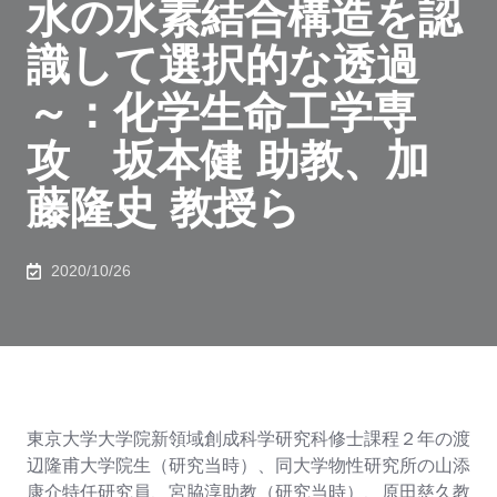
水の水素結合構造を認
識して選択的な透過
～：化学生命工学専
攻 坂本健 助教、加
藤隆史 教授ら
2020/10/26
東京大学大学院新領域創成科学研究科修士課程２年の渡
辺隆甫大学院生（研究当時）、同大学物性研究所の山添
康介特任研究員、宮脇淳助教（研究当時）、原田慈久教