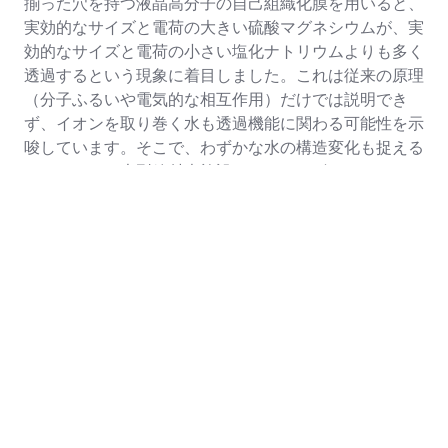
揃った穴を持つ液晶高分子の自己組織化膜を用いると、
実効的なサイズと電荷の大きい硫酸マグネシウムが、実
効的なサイズと電荷の小さい塩化ナトリウムよりも多く
透過するという現象に着目しました。これは従来の原理
（分子ふるいや電気的な相互作用）だけでは説明でき
ず、イオンを取り巻く水も透過機能に関わる可能性を示
唆しています。そこで、わずかな水の構造変化も捉える
ことのできる大型放射光施設SPring-8（ビームライン
BL07LSU）を用いて液晶高分子膜中の水を調べた結
果、イオンを取り巻く水の水素結合構造が穴の中で安定
に存在するかどうかが、イオンの選択的な透過機能に影
響を及ぼすことを見出しました。
本研究成果は水を材料の一部とみなすことにより、水と
接する材料の機能がうまく説明できることを示したもの
で、今後水処理膜や生体膜のイオン選択透過機能にとど
まらず、生体親和性や接着など、水と材料の界面で発現
する様々な機能に対する水の役割を可視化する第一歩と
なることが期待されます。
本研究成果は、2020年10月20日付でドイツ化学会の国