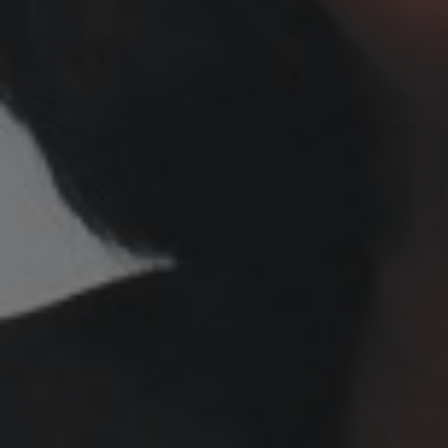
創
推
進
室
研
究
支
援