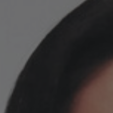
学
海外留学
駒場生へ
留学をお考えの方
生
学術機関リポジトリ
工学部 進学選択ガイダンス
の
GO GLOBAL
受
留学生
賞・
その他
表
インターンシップ
彰
ご家族のためのオープンキャンパス
工学系研究科
教
アウトリーチ
員
ダイバーシティ
入進学情報
広報室から（取材・ロゴなど）
の
一般入試
出版物
受
男女共同参画委員会
賞・
外国人留学生対象入試
ニュース
ライフイベント支援
表
研究生
お問い合わせ
彰
研究者支援
交換留学プログラム
採用情報
工
ハラスメント相談
学
系
研
究
科
専