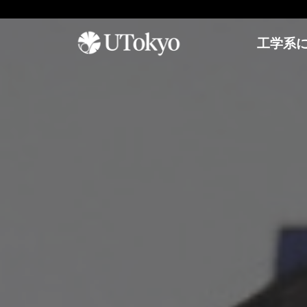
工学系
工学系について
研
学内コミュニティ
オープンキャンパス
究
概要
イベント & アナウンス
オープンキャンパス
研
研究科長からのメッセージ
日本語教室
参加方法
究
基本方針
インターナショナルラウンジ
アーカイブ
概
要
沿革・歴代研究科長
学生相談室
プ
運営組織
理工連携キャリア支援室
工学部
レ
奨学金
ス
進学情報
教育
リ
聴講生・研究生
リ
工学部
ー
編入学
ス
工学系研究科
国際交流
学士入学