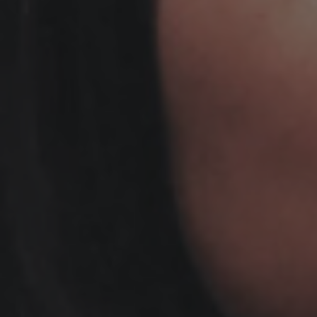
連
携
産
学
連
携
の
概
要
共
同
研
究
社
会
連
携・
産
学
協