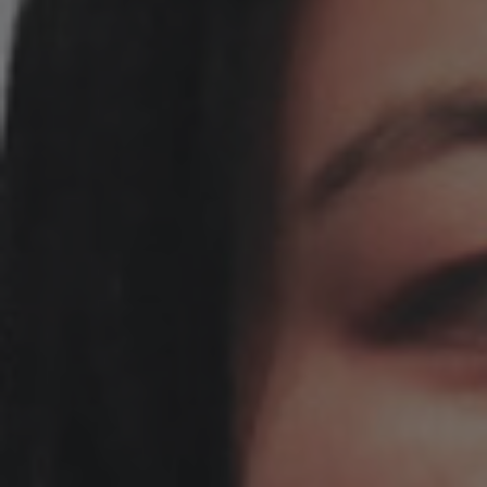
攻
紹
介
附
属
施
設・
機
構
若
手
研
究
者
紹
介
産
学