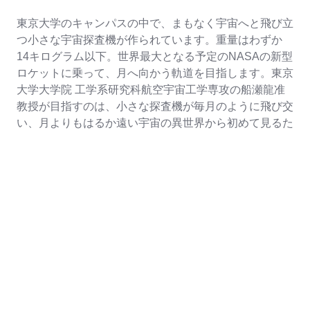
東京大学のキャンパスの中で、まもなく宇宙へと飛び立
つ小さな宇宙探査機が作られています。重量はわずか
14キログラム以下。世界最大となる予定のNASAの新型
ロケットに乗って、月へ向かう軌道を目指します。東京
大学大学院 工学系研究科航空宇宙工学専攻の船瀬龍准
教授が目指すのは、小さな探査機が毎月のように飛び交
い、月よりもはるか遠い宇宙の異世界から初めて見るた
くさんの報告を届けてくれる世界。どんな技術でそれが
可能になるのか、船瀬准教授に語っていただきました。
■ NASAのロケットに初搭載。超小型深宇宙探査
機「エクレウス」とは？