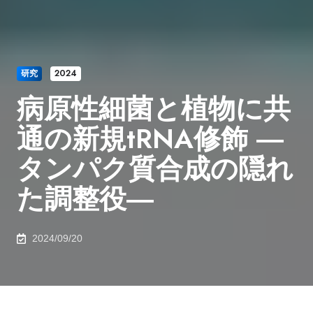
研究
2024
病原性細菌と植物に共
通の新規tRNA修飾 ―
タンパク質合成の隠れ
た調整役―
2024/09/20