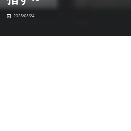
2023/03/24
国立大学法人東京大学大学院工学系研究科・工学部（所
在地：東京都文京区本郷7-3-1、研究科長：染谷 隆夫、
以下「東京大学工学系研究科」）は、株式会社ワーク・
ライフバランス（本社：東京都港区、代表取締役：小室
淑恵、以下「（株）ワーク・ライフバランス」)の協力
を得て、教職員の働き方改革を一層推進するため、「働
き方改革行動宣言」を取りまとめたので、発表いたしま
す。
本行動宣言により、働き方改革のための具体的なアクシ
ョンを加速化させ、男性・女性ともに教職員の育児休業
取得率100％の早期達成を目指します。