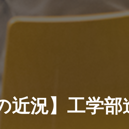
の近況】工学部