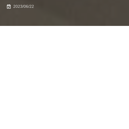
2023/06/22
2023年6月22日、2021度の工学系研究科フェローとし
て選出された、米国 プリンストン大学プリンストンプ
ラズマ物理研究所のディスティングイッシュト・リサー
チ・フェロー 山田 雅章 博士のフェロー授与式を行いま
した。
東京大学工学系研究科フェローとは、外国の機関を主た
る拠点とし、工学分野で活躍され、 本研究科の教育ま
たは研究においても大きな功労があり、引き続き支援を
期待できる方に贈る称号です。