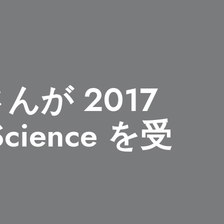
が 2017
 Science を受