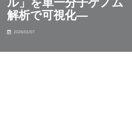
ル」を単一分子ゲノム
解析で可視化―
2026/01/07
※ 研究助成に事業名を追記しました。（2026年1月9
日）
発表のポイント
◆インフルエンザウイルス集団の内部に潜む遺伝子多様
性を、単一RNA分子レベルで高精度に計測できる新し
いゲノム解析法を確立しました。
◆ユニーク分子識別子を用いて、シーケンス由来の誤り
を劇的に低減し、インフルエンザウイルス集団内の変異