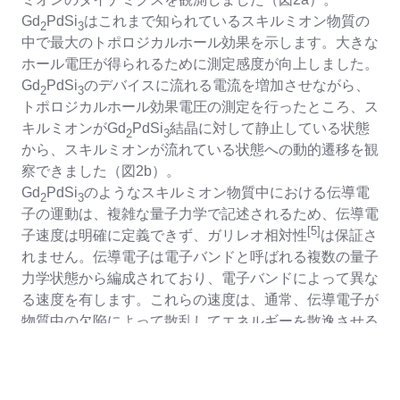
Gd
PdSi
はこれまで知られているスキルミオン物質の
2
3
中で最大のトポロジカルホール効果を示します。大きな
ホール電圧が得られるために測定感度が向上しました。
Gd
PdSi
のデバイスに流れる電流を増加させながら、
2
3
トポロジカルホール効果電圧の測定を行ったところ、ス
キルミオンがGd
PdSi
結晶に対して静止している状態
2
3
から、スキルミオンが流れている状態への動的遷移を観
察できました（図2b）。
Gd
PdSi
のようなスキルミオン物質中における伝導電
2
3
子の運動は、複雑な量子力学で記述されるため、伝導電
[5]
子速度は明確に定義できず、ガリレオ相対性
は保証さ
れません。伝導電子は電子バンドと呼ばれる複数の量子
力学状態から編成されており、電子バンドによって異な
る速度を有します。これらの速度は、通常、伝導電子が
物質中の欠陥によって散乱してエネルギーを散逸させる
運動量緩和プロセスによって決定されます。従って、一
般的には、全ての電子バンドの伝導電子からの寄与が完
全に打ち消し合ってトポロジカルホール効果が消失する