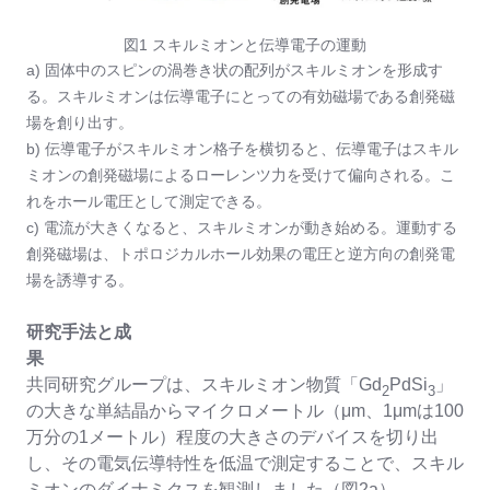
図1 スキルミオンと伝導電子の運動
a) 固体中のスピンの渦巻き状の配列がスキルミオンを形成す
る。スキルミオンは伝導電子にとっての有効磁場である創発磁
場を創り出す。
b) 伝導電子がスキルミオン格子を横切ると、伝導電子はスキル
ミオンの創発磁場によるローレンツ力を受けて偏向される。こ
れをホール電圧として測定できる。
c) 電流が大きくなると、スキルミオンが動き始める。運動する
創発磁場は、トポロジカルホール効果の電圧と逆方向の創発電
場を誘導する。
研究手法と成
果
共同研究グループは、スキルミオン物質「Gd
PdSi
」
2
3
の大きな単結晶からマイクロメートル（μm、1μmは100
万分の1メートル）程度の大きさのデバイスを切り出
し、その電気伝導特性を低温で測定することで、スキル
ミオンのダイナミクスを観測しました（図2a）。