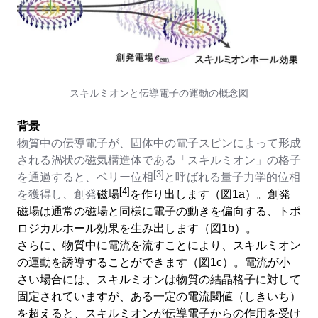
スキルミオンと伝導電子の運動の概念図
背景
物質中の伝導電子が、固体中の電子スピンによって形成
される渦状の磁気構造体である「スキルミオン」の格子
[3]
を通過すると、ベリー位相
と呼ばれる量子力学的位相
[4]
を獲得し、創発
磁場
を作り出します（図
1a
）。創発
磁場は通常の磁場と同様に電子の動きを偏向する、トポ
ロジカルホール効果を生み出します（図
1b
）。
さらに、物質中に電流を流すことにより、スキルミオン
の運動を誘導することができます（図
1c
）。電流が小
さい場合には、スキルミオンは物質の結晶格子に対して
固定されていますが、ある一定の電流閾値（しきいち）
を超えると、スキルミオンが伝導電子からの作用を受け