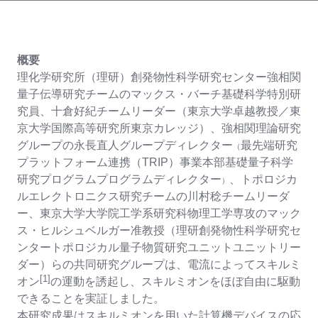
概要
理化学研究所（理研）創発物性科学研究センター強相関
量子伝導研究チームのマックス・バーチ基礎科学特別研
究員、十倉好紀チームリーダー（東京大学卓越教授／東
京大学国際高等研究所東京カレッジ）、強相関理論研究
グループの永長直人グループディレクター
最先端研究
（
プラットフォーム連携（TRIP）事業本部基礎量子科学
研究プログラムプログラムディレクター
、トポロジカ
）
ルエレクトロニクス研究チームの川村稔チームリーダ
ー、東京大学大学院工学系研究科物理工学専攻のマック
ス・ヒルシュベルガー准教授（理研創発物性科学研究セ
ンタートポロジカル量子物質研究ユニットユニットリー
ダー）らの共同研究グループは、電流によってスキルミ
[1]
オン
の運動を誘起し、スキルミオンをほぼ自由に駆動
できることを実証しました。
本研究成果はスキルミオンを用いた計算機デバイスの応