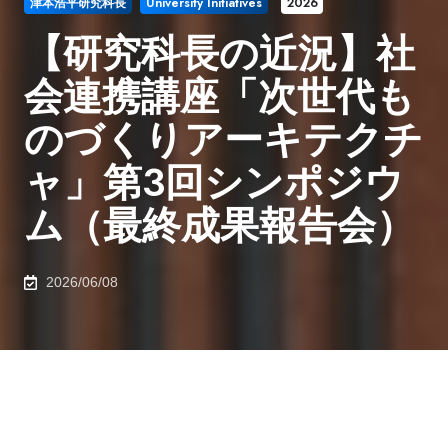
津本浩平研究科長
University Initiatives
2026
【研究科長の近況】社
会連携講座「次世代も
のづくりアーキテクチ
ャ」第3回シンポジウ
ム（最終成果報告会）
2026/06/08
2026年6月8日、伊藤国際学術研究センター 伊藤謝恩ホ
ールにて、社会連携講座「次世代ものづくりアーキテク