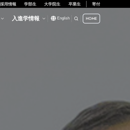
採用情報
学部生
大学院生
卒業生
寄付
入進学情報
HOME
English