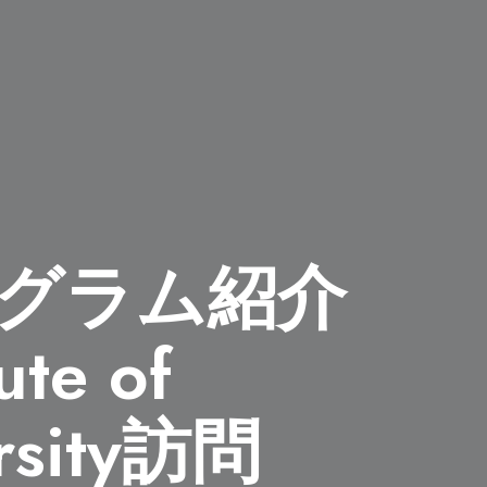
プログラム紹介
ute of
ersity訪問