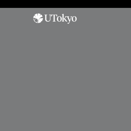
工学系について
研
学内コミュニティ
オープンキャンパス
究
概要
イベント & アナウンス
オープンキャンパス
研
研究科長からのメッセージ
日本語教室
参加方法
究
基本方針
インターナショナルラウンジ
アーカイブ
概
要
沿革・歴代研究科長
学生相談室
プ
運営組織
理工連携キャリア支援室
工学部
レ
奨学金
ス
進学情報
教育
リ
聴講生・研究生
リ
工学部
ー
編入学
ス
工学系研究科
国際交流
学士入学