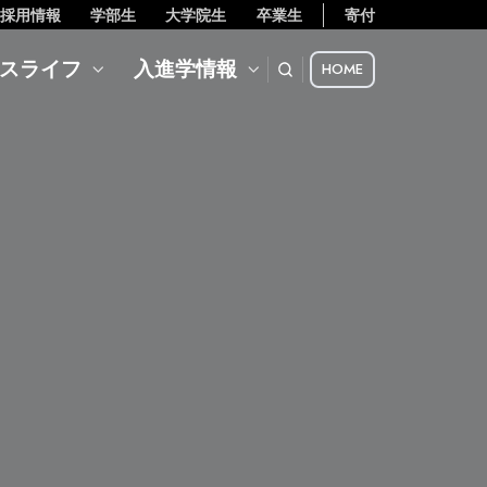
採用情報
学部生
大学院生
卒業生
寄付
スライフ
入進学情報
HOME