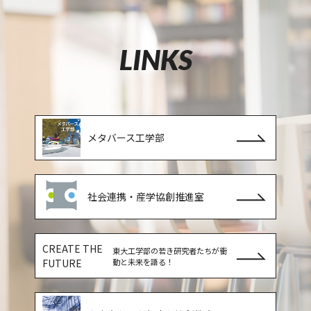
LINKS
メタバース工学部
社会連携・産学協創推進室
CREATE THE
東大工学部の若き研究者たちが衝
FUTURE
動と未来を語る！