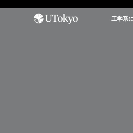
工学系
工学系について
研
学内コミュニティ
オープンキャンパス
究
概要
イベント & アナウンス
オープンキャンパス
研
研究科長からのメッセージ
日本語教室
参加方法
究
基本方針
インターナショナルラウンジ
アーカイブ
概
要
沿革・歴代研究科長
学生相談室
プ
運営組織
理工連携キャリア支援室
工学部
レ
奨学金
ス
進学情報
教育
リ
聴講生・研究生
リ
工学部
ー
編入学
ス
工学系研究科
国際交流
学士入学