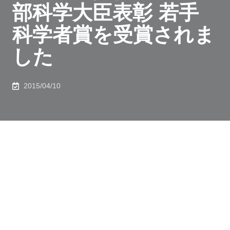
部科学大臣表彰 若手
科学者賞を受賞されま
した
2015/04/10
応用化学専攻 渡邉力也助教が、平成27年度科学技術分
野の文部科学大臣表彰 若手科学者賞を受賞されまし
た。受賞の対象となった研究業績は、「生体分子機械の
１分子生物物理研究」です。