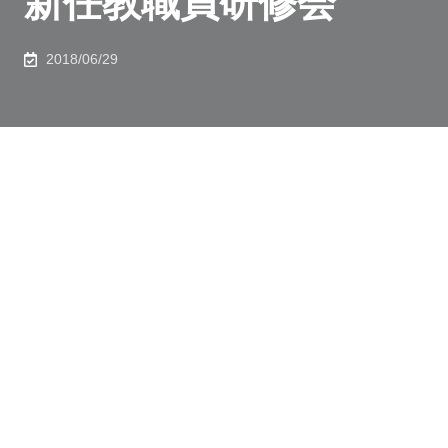
新任教職員研修会
2018/06/29
2018年6月29日（金）に、新任教職員研修会（平成29
年6月2日～平成30年6月1日に着任および所属長の推薦
を受けた教職員が対象）が行われ、大久保研究科長は
「研究科の概要」についてお話されました。
研修会スケジュール
開会挨拶
研究科の概要について
学術研究の推進と研究体制の整備
工学系研究科での環境安全管理について