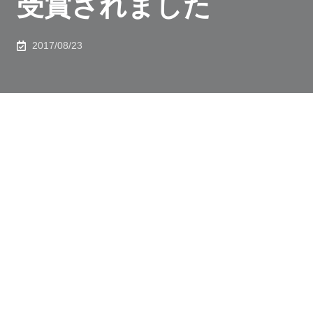
受賞されました
2017/08/23
2017年8月20日、原子力国際専攻 鵜殿寛岳さん（D1）
が日本混相流学会 混相流シンポジウム2017においてベ
ストプレゼンテーションアワードを受賞されました。混
相流シンポジウムは、固体・液体・気体を含む複雑流動
現象であり、かつ自然界から産業プラントにまで広く見
られる普遍的な流動現象を扱う成果発表の場として年に
1回開催され、優秀な発表を行った学生を対象に表彰を
行っています。