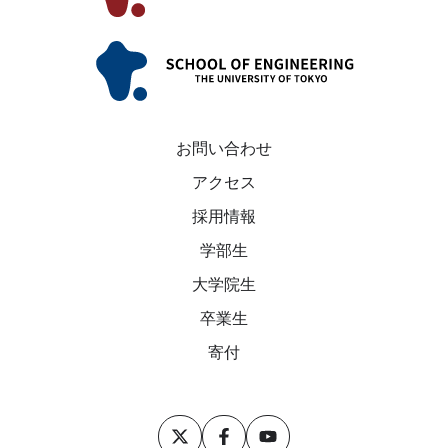
座
共
を
創
開
社
設
会
連
携
お問い合わせ
講
アクセス
座」
を
採用情報
開
学部生
設
大学院生
卒業生
寄付