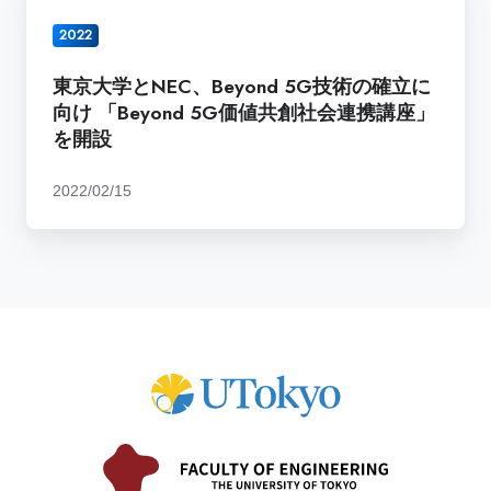
会
京
る
連
2022
大
ロ
携
学
ー
講
東京大学とNEC、Beyond 5G技術の確立に
と
カ
座
向け 「Beyond 5G価値共創社会連携講座」
NEC、
ル
を
を開設
Beyond
5G
開
5G
の
設
2022/02/15
技
活
術
用
の
に
確
関
立
す
に
る
向
社
け
会
「Beyond
連
5G
携
価
講
値