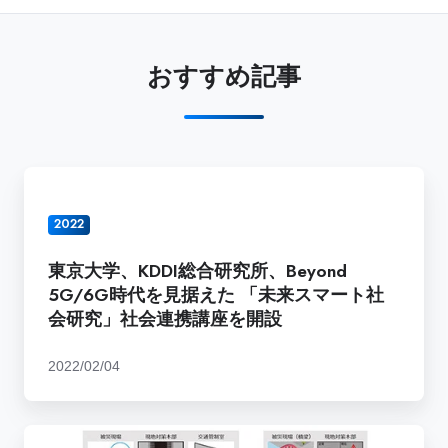
おすすめ記事
東
京
2022
大
学、
東京大学、KDDI総合研究所、Beyond
KDDI
5G/6G時代を見据えた 「未来スマート社
総
会研究」社会連携講座を開設
合
研
2022/02/04
究
所、
Beyond
東
5G/6G