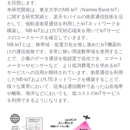
を目指します。
本研究開発は、東京大学のNB-IoT（Narrow Band IoT）
に関する研究実績と、楽天モバイルの衛星通信技術を活
かして、低軌道衛星通信を利用したIoTネットワークを
構築し、NB-IoTおよびLTE対応端末を用いてIoTサービ
スのユースケースを確立していきます。
NB-IoTとは、狭帯域・低電力化を推し進めたIoT機器向
けの通信規格です。非常に狭い周波数帯域を使用するこ
とで、少量のデータ通信を低頻度で送信でき、スマート
メーターやセンサーなど、より低消費電力を求めるIoT
サービスへの活用が期待されています。衛星通信を利用
したNB-IoTおよびLTEネットワークを構築することで、
様々な業界において、従来は通信圏外であった山岳地帯
や離島、海洋などにおいても、低コストのIoTサービス
を利用できるようになります。