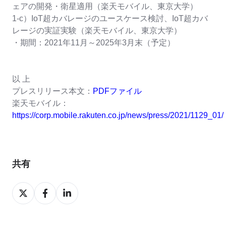
ェアの開発・衛星適用（楽天モバイル、東京大学）
1-c）IoT超カバレージのユースケース検討、IoT超カバ
レージの実証実験（楽天モバイル、東京大学）
・期間：2021年11月～2025年3月末（予定）
以 上
プレスリリース本文：
PDFファイル
楽天モバイル：
https://corp.mobile.rakuten.co.jp/news/press/2021/1129_01/
共有
Share
Share
Share
on
on
on
X
Facebook
LinkedIn