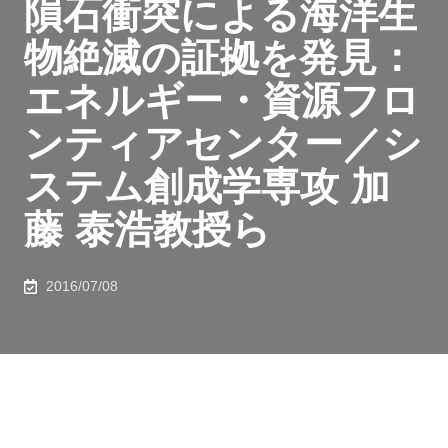
隕石衝突による海洋生
物絶滅の証拠を発見：
エネルギー・資源フロ
ンティアセンター／シ
ステム創成学専攻 加
藤 泰浩教授ら
2016/07/08
熊本大学、海洋研究開発機構、高知大学、東京大学、新