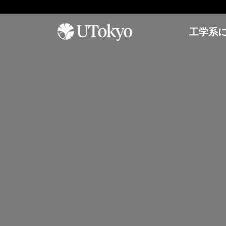
工学系
工学系について
研
学内コミュニティ
オープンキャンパス
究
概要
イベント & アナウンス
オープンキャンパス
研
研究科長からのメッセージ
日本語教室
参加方法
究
基本方針
インターナショナルラウンジ
アーカイブ
概
要
沿革・歴代研究科長
学生相談室
プ
運営組織
理工連携キャリア支援室
工学部
レ
奨学金
ス
進学情報
教育
リ
聴講生・研究生
リ
工学部
ー
編入学
ス
工学系研究科
国際交流
学士入学